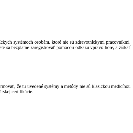
níckych systémoch osobám, ktoré nie sú zdravotníckymi pracovníkmi.
ete sa bezplatne zaregistrovať pomocou odkazu vpravo hore, a získať
movať, že tu uvedené systémy a metódy nie sú klasickou medicínou
skej certifikácie.