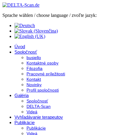
Sprache wählen / choose language / zvoľte jazyk:
Úvod
Spoločnosť
busiello
Kontaktné osoby
Filozofia
Pracovné príležitosti
Kontakt
Novinky
Profil spoločnosti
Galéria
Spoločnosť
DELTA-Scan
Videá
Vyhľadávanie terapeutov
Publikácie
Publikácie
Videá