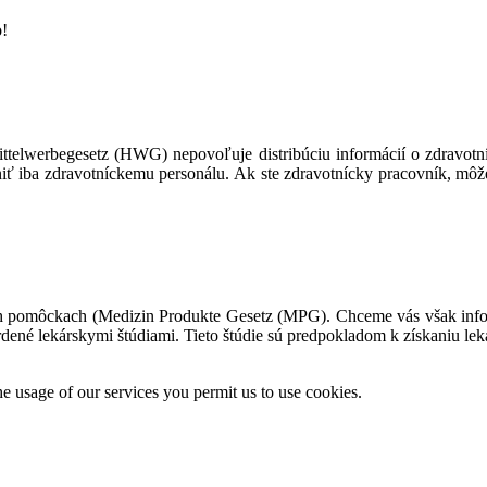
o!
mittelwerbegesetz (HWG) nepovoľuje distribúciu informácií o zdravot
pniť iba zdravotníckemu personálu. Ak ste zdravotnícky pracovník, môž
 pomôckach (Medizin Produkte Gesetz (MPG). Chceme vás však infor
ené lekárskymi štúdiami. Tieto štúdie sú predpokladom k získaniu lekár
he usage of our services you permit us to use cookies.