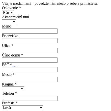
Vitajte medzi nami - povedzte nám niečo o sebe a prihláste sa
Oslovenie *
Akademický titul
Meno
Priezvisko
Ulica *
Číslo domu *
PSČ *
Mesto *
Krajina *
Telefón *
Profesia *