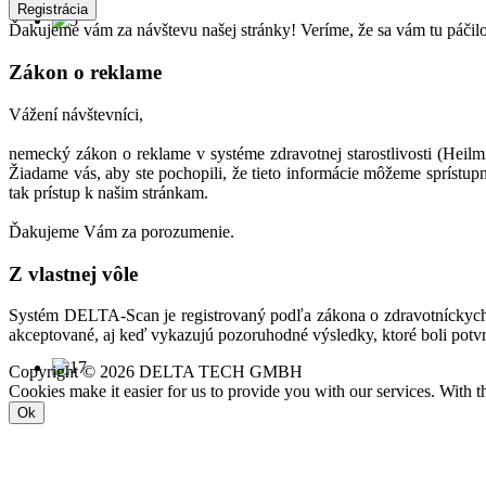
Ďakujeme vám za návštevu našej stránky! Veríme, že sa vám tu páčil
Zákon o reklame
Vážení návštevníci,
nemecký zákon o reklame v systéme zdravotnej starostlivosti (Heil
Žiadame vás, aby ste pochopili, že tieto informácie môžeme sprístu
tak prístup k našim stránkam.
Ďakujeme Vám za porozumenie.
Z vlastnej vôle
Systém DELTA-Scan je registrovaný podľa zákona o zdravotníckych
akceptované, aj keď vykazujú pozoruhodné výsledky, ktoré boli potvrd
Copyright © 2026 DELTA TECH GMBH
Cookies make it easier for us to provide you with our services. With t
Ok