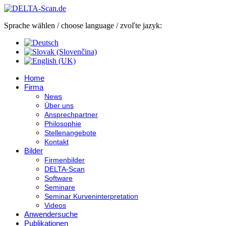
Sprache wählen / choose language / zvoľte jazyk:
Home
Firma
News
Über uns
Ansprechpartner
Philosophie
Stellenangebote
Kontakt
Bilder
Firmenbilder
DELTA-Scan
Software
Seminare
Seminar Kurveninterpretation
Videos
Anwendersuche
Publikationen