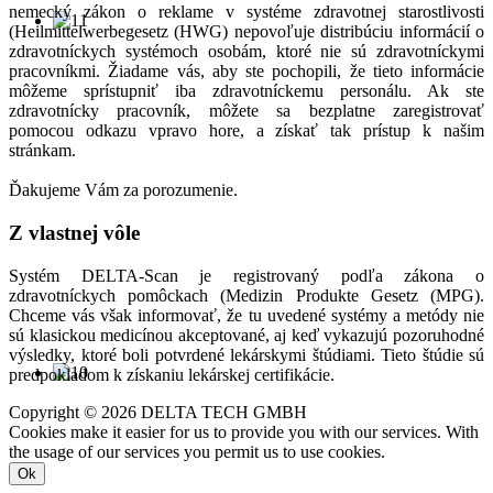
nemecký zákon o reklame v systéme zdravotnej starostlivosti
(Heilmittelwerbegesetz (HWG) nepovoľuje distribúciu informácií o
zdravotníckych systémoch osobám, ktoré nie sú zdravotníckymi
pracovníkmi. Žiadame vás, aby ste pochopili, že tieto informácie
môžeme sprístupniť iba zdravotníckemu personálu. Ak ste
zdravotnícky pracovník, môžete sa bezplatne zaregistrovať
pomocou odkazu vpravo hore, a získať tak prístup k našim
stránkam.
Ďakujeme Vám za porozumenie.
Z vlastnej vôle
Systém DELTA-Scan je registrovaný podľa zákona o
zdravotníckych pomôckach (Medizin Produkte Gesetz (MPG).
Chceme vás však informovať, že tu uvedené systémy a metódy nie
sú klasickou medicínou akceptované, aj keď vykazujú pozoruhodné
výsledky, ktoré boli potvrdené lekárskymi štúdiami. Tieto štúdie sú
predpokladom k získaniu lekárskej certifikácie.
Copyright © 2026 DELTA TECH GMBH
Cookies make it easier for us to provide you with our services. With
the usage of our services you permit us to use cookies.
Ok