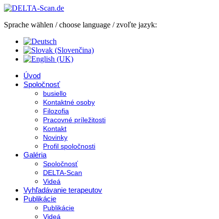
Sprache wählen / choose language / zvoľte jazyk:
Úvod
Spoločnosť
busiello
Kontaktné osoby
Filozofia
Pracovné príležitosti
Kontakt
Novinky
Profil spoločnosti
Galéria
Spoločnosť
DELTA-Scan
Videá
Vyhľadávanie terapeutov
Publikácie
Publikácie
Videá